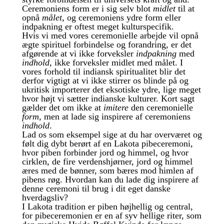
Ceremoniens form er i sig selv blot
midlet
til at
opnå
målet
, og ceremoniens ydre form eller
indpakning er oftest meget kulturspecifik.
Hvis vi med vores ceremonielle arbejde vil opnå
ægte spirituel forbindelse og forandring, er det
afgørende at vi ikke forveksler
indpakning
med
indhold
, ikke forveksler midlet med målet. I
vores forhold til indiansk spiritualitet blir det
derfor vigtigt at vi ikke stirrer os blinde på og
ukritisk importerer det eksotiske ydre, lige meget
hvor højt vi sætter indianske kulturer. Kort sagt
gælder det om ikke at
imitere
den ceremonielle
form
, men at lade sig inspirere af ceremoniens
indhold
.
Lad os som eksempel sige at du har overværet og
følt dig dybt berørt af en Lakota pibeceremoni,
hvor piben forbinder jord og himmel, og hvor
cirklen, de fire verdenshjørner, jord og himmel
æres med de bønner, som bæres mod himlen af
pibens røg. Hvordan kan du lade dig inspirere af
denne ceremoni til brug i dit eget danske
hverdagsliv?
I Lakota tradition er piben højhellig og central,
for pibeceremonien er en af syv hellige riter, som