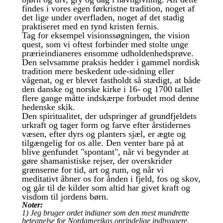
findes i vores egen førkristne tradition, noget af
det lige under overfladen, noget af det stadig
praktiseret med en tynd kristen fernis.
Tag for eksempel visionssøgningen, the vision
quest, som vi oftest forbinder med stolte unge
prærieindianeres ensomme udholdenhedsprøve.
Den selvsamme praksis hedder i gammel nordisk
tradition mere beskedent ude-sidning eller
vågenat, og er blevet fastholdt så stædigt, at både
den danske og norske kirke i 16- og 1700 tallet
flere gange måtte indskærpe forbudet mod denne
hedenske skik.
Den spiritualitet, der udspringer af grundfjeldets
urkraft og tager form og farve efter årstidernes
væsen, efter dyrs og planters sjæl, er ægte og
tilgængelig for os alle. Den venter bare på at
blive genfundet "spontant", når vi begynder at
gøre shamanistiske rejser, der overskrider
grænserne for tid, art og rum, og når vi
meditativt åbner os for ånden i fjeld, fos og skov,
og går til de kilder som altid har givet kraft og
visdom til jordens børn.
Noter:
1) Jeg bruger ordet indianer som den mest mundrette
betegnelse for Nordamerikas oprindelige indbyggere.