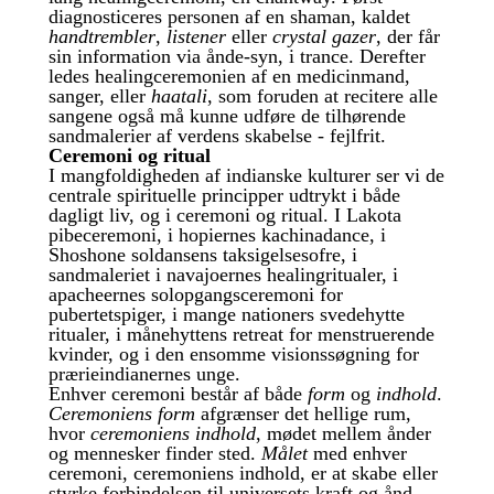
diagnosticeres personen af en shaman, kaldet
handtrembler
,
listener
eller
crystal gazer
, der får
sin information via ånde-syn, i trance. Derefter
ledes healingceremonien af en medicinmand,
sanger, eller
haatali
, som foruden at recitere alle
sangene også må kunne udføre de tilhørende
sandmalerier af verdens skabelse - fejlfrit.
Ceremoni og ritual
I mangfoldigheden af indianske kulturer ser vi de
centrale spirituelle principper udtrykt i både
dagligt liv, og i ceremoni og ritual. I Lakota
pibeceremoni, i hopiernes kachinadance, i
Shoshone soldansens taksigelsesofre, i
sandmaleriet i navajoernes healingritualer, i
apacheernes solopgangsceremoni for
pubertetspiger, i mange nationers svedehytte
ritualer, i månehyttens retreat for menstruerende
kvinder, og i den ensomme visionssøgning for
prærieindianernes unge.
Enhver ceremoni består af både
form
og
indhold
.
Ceremoniens form
afgrænser det hellige rum,
hvor
ceremoniens indhold
, mødet mellem ånder
og mennesker finder sted.
Målet
med enhver
ceremoni, ceremoniens indhold, er at skabe eller
styrke forbindelsen til universets kraft og ånd.