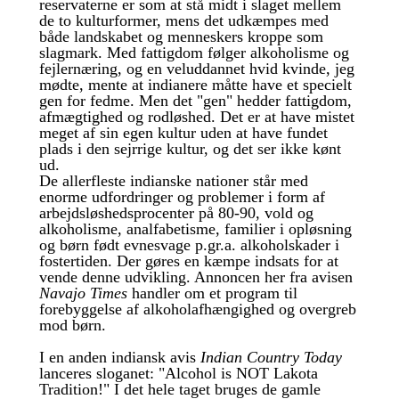
reservaterne er som at stå midt i slaget mellem
de to kulturformer, mens det udkæmpes med
både landskabet og menneskers kroppe som
slagmark. Med fattigdom følger alkoholisme og
fejlernæring, og en veluddannet hvid kvinde, jeg
mødte, mente at indianere måtte have et specielt
gen for fedme. Men det "gen" hedder fattigdom,
afmægtighed og rodløshed. Det er at have mistet
meget af sin egen kultur uden at have fundet
plads i den sejrrige kultur, og det ser ikke kønt
ud.
De allerfleste indianske nationer står med
enorme udfordringer og problemer i form af
arbejdsløshedsprocenter på 80-90, vold og
alkoholisme, analfabetisme, familier i opløsning
og børn født evnesvage p.gr.a. alkoholskader i
fostertiden. Der gøres en kæmpe indsats for at
vende denne udvikling. Annoncen her fra avisen
Navajo Times
handler om et program til
forebyggelse af alkoholafhængighed og overgreb
mod børn.
I en anden indiansk avis
Indian Country Today
lanceres sloganet: "Alcohol is NOT Lakota
Tradition!" I det hele taget bruges de gamle