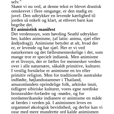
selv."
Skønt vi nu ved, at denne tekst er blevet drastisk
omskrevet i flere omgange, er den stadig en
juvel. Den udtrykker en levende kærlighed til
jorden så enkelt og klart, at ethvert barn kan
begribe det.
Et animistisk manifest
Det verdenssyn, som høvding Seathl udtrykker
her, kaldes animisme, (af latin: anima, sjæl eller
ånd(edrag)). Animisme betyder at alt, hvad der
er, er levende og har sjæl. Her er vi ved
naturkernen og det fællesmenneskelige i det, som
mange tror er specielt indiansk. Men animisme
er et livssyn, der er fælles for mennesker verden
over i alle naturnære, såkaldt primitive, kulturer.
I vestlig forståelse er animisme en tro eller
primitiv religion. Men for traditionelle australske
indfødte, højlandsstammer i Thailand,
amazonlandets oprindelige folk, arktiske inuit,
tidligere sibiriske kulturer, vores egne nordiske
bronzealder-forfædre og -mødre, og for
nordamerikanske indianere er animisme en måde
at færdes i verden på. I animismen leves en
urgammel økologisk bevidsthed, og derfor kan vi
osse med mere mundrette ord kalde animismen