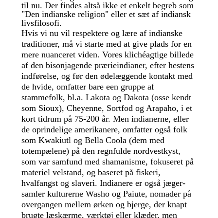
til nu. Der findes altså ikke et enkelt begreb som
"Den indianske religion" eller et sæt af indiansk
livsfilosofi.
Hvis vi nu vil respektere og lære af indianske
traditioner, må vi starte med at give plads for en
mere nuanceret viden. Vores klichéagtige billede
af den bisonjagende prærieindianer, efter hestens
indførelse, og før den ødelæggende kontakt med
de hvide, omfatter bare een gruppe af
stammefolk, bl.a. Lakota og Dakota (osse kendt
som Sioux), Cheyenne, Sortfod og Arapaho, i et
kort tidrum på 75-200 år. Men indianerne, eller
de oprindelige amerikanere, omfatter også folk
som Kwakiutl og Bella Coola (dem med
totempælene) på den regnfulde nordvestkyst,
som var samfund med shamanisme, fokuseret på
materiel velstand, og baseret på fiskeri,
hvalfangst og slaveri. Indianere er også jæger-
samler kulturerne Washo og Paiute, nomader på
overgangen mellem ørken og bjerge, der knapt
brugte læskærme, værktøj eller klæder, men