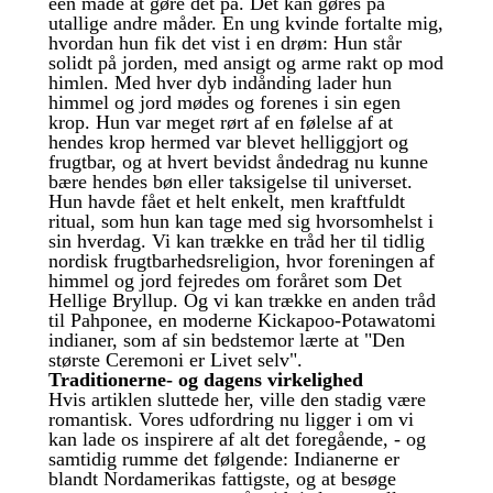
een måde at gøre det på. Det kan gøres på
utallige andre måder. En ung kvinde fortalte mig,
hvordan hun fik det vist i en drøm: Hun står
solidt på jorden, med ansigt og arme rakt op mod
himlen. Med hver dyb indånding lader hun
himmel og jord mødes og forenes i sin egen
krop. Hun var meget rørt af en følelse af at
hendes krop hermed var blevet helliggjort og
frugtbar, og at hvert bevidst åndedrag nu kunne
bære hendes bøn eller taksigelse til universet.
Hun havde fået et helt enkelt, men kraftfuldt
ritual, som hun kan tage med sig hvorsomhelst i
sin hverdag. Vi kan trække en tråd her til tidlig
nordisk frugtbarhedsreligion, hvor foreningen af
himmel og jord fejredes om foråret som Det
Hellige Bryllup. Og vi kan trække en anden tråd
til Pahponee, en moderne Kickapoo-Potawatomi
indianer, som af sin bedstemor lærte at "Den
største Ceremoni er Livet selv".
Traditionerne- og dagens virkelighed
Hvis artiklen sluttede her, ville den stadig være
romantisk. Vores udfordring nu ligger i om vi
kan lade os inspirere af alt det foregående, - og
samtidig rumme det følgende: Indianerne er
blandt Nordamerikas fattigste, og at besøge