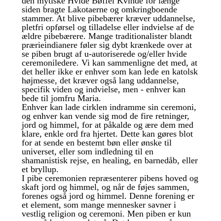
den mytiske Hvide Bøffel Kvinde for længe
siden bragte Lakotaerne og omkringboende
stammer. At blive pibebærer kræver uddannelse,
pletfri opførsel og tilladelse eller indvielse af de
ældre pibebærere. Mange traditionalister blandt
prærieindianere føler sig dybt krænkede over at
se piben brugt af u-autoriserede og/eller hvide
ceremoniledere. Vi kan sammenligne det med, at
det heller ikke er enhver som kan lede en katolsk
højmesse, det kræver også lang uddannelse,
specifik viden og indvielse, men - enhver kan
bede til jomfru Maria.
Enhver kan lade cirklen indramme sin ceremoni,
og enhver kan vende sig mod de fire retninger,
jord og himmel, for at påkalde og ære dem med
klare, enkle ord fra hjertet. Dette kan gøres blot
for at sende en bestemt bøn eller ønske til
universet, eller som indledning til en
shamanistisk rejse, en healing, en barnedåb, eller
et bryllup.
I pibe ceremonien repræsenterer pibens hoved og
skaft jord og himmel, og når de føjes sammen,
forenes også jord og himmel. Denne forening er
et element, som mange mennesker savner i
vestlig religion og ceremoni. Men piben er kun