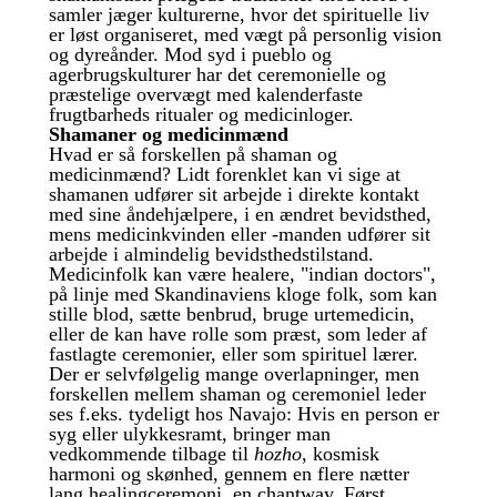
samler jæger kulturerne, hvor det spirituelle liv
er løst organiseret, med vægt på personlig vision
og dyreånder. Mod syd i pueblo og
agerbrugskulturer har det ceremonielle og
præstelige overvægt med kalenderfaste
frugtbarheds ritualer og medicinloger.
Shamaner og medicinmænd
Hvad er så forskellen på shaman og
medicinmænd? Lidt forenklet kan vi sige at
shamanen udfører sit arbejde i direkte kontakt
med sine åndehjælpere, i en ændret bevidsthed,
mens medicinkvinden eller -manden udfører sit
arbejde i almindelig bevidsthedstilstand.
Medicinfolk kan være healere, "indian doctors",
på linje med Skandinaviens kloge folk, som kan
stille blod, sætte benbrud, bruge urtemedicin,
eller de kan have rolle som præst, som leder af
fastlagte ceremonier, eller som spirituel lærer.
Der er selvfølgelig mange overlapninger, men
forskellen mellem shaman og ceremoniel leder
ses f.eks. tydeligt hos Navajo: Hvis en person er
syg eller ulykkesramt, bringer man
vedkommende tilbage til
hozho
, kosmisk
harmoni og skønhed, gennem en flere nætter
lang healingceremoni, en chantway. Først