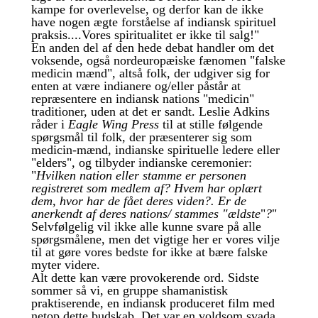
kampe for overlevelse, og derfor kan de ikke
have nogen ægte forståelse af indiansk spirituel
praksis....Vores spiritualitet er ikke til salg!"
En anden del af den hede debat handler om det
voksende, også nordeuropæiske fænomen "falske
medicin mænd", altså folk, der udgiver sig for
enten at være indianere og/eller påstår at
repræsentere en indiansk nations "medicin"
traditioner, uden at det er sandt. Leslie Adkins
råder i
Eagle Wing Press
til at stille følgende
spørgsmål til folk, der præsenterer sig som
medicin-mænd, indianske spirituelle ledere eller
"elders", og tilbyder indianske ceremonier:
"
Hvilken nation eller stamme er personen
registreret som medlem af? Hvem har oplært
dem, hvor har de fået deres viden?. Er de
anerkendt af deres nations/ stammes "ældste
"
?
"
Selvfølgelig vil ikke alle kunne svare på alle
spørgsmålene, men det vigtige her er vores vilje
til at gøre vores bedste for ikke at bære falske
myter videre.
Alt dette kan være provokerende ord. Sidste
sommer så vi, en gruppe shamanistisk
praktiserende, en indiansk produceret film med
netop dette budskab. Det var en voldsom svada