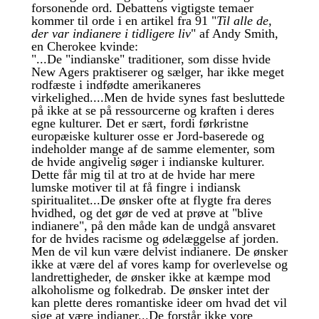
forsonende ord. Debattens vigtigste temaer
kommer til orde i en artikel fra 91 "
Til alle de,
der var indianere i tidligere liv
" af Andy Smith,
en Cherokee kvinde:
"...De "indianske" traditioner, som disse hvide
New Agers praktiserer og sælger, har ikke meget
rodfæste i indfødte amerikaneres
virkelighed....Men de hvide synes fast besluttede
på ikke at se på ressourcerne og kraften i deres
egne kulturer. Det er sært, fordi førkristne
europæiske kulturer osse er Jord-baserede og
indeholder mange af de samme elementer, som
de hvide angivelig søger i indianske kulturer.
Dette får mig til at tro at de hvide har mere
lumske motiver til at få fingre i indiansk
spiritualitet...De ønsker ofte at flygte fra deres
hvidhed, og det gør de ved at prøve at "blive
indianere", på den måde kan de undgå ansvaret
for de hvides racisme og ødelæggelse af jorden.
Men de vil kun være delvist indianere. De ønsker
ikke at være del af vores kamp for overlevelse og
landrettigheder, de ønsker ikke at kæmpe mod
alkoholisme og folkedrab. De ønsker intet der
kan plette deres romantiske ideer om hvad det vil
sige at være indianer...De forstår ikke vore