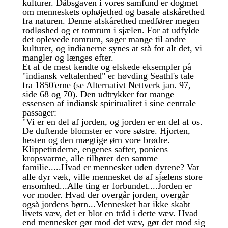
kulturer. Dåbsgaven i vores samfund er dogmet
om menneskets ophøjethed og basale afskårethed
fra naturen. Denne afskårethed medfører megen
rodløshed og et tomrum i sjælen. For at udfylde
det oplevede tomrum, søger mange til andre
kulturer, og indianerne synes at stå for alt det, vi
mangler og længes efter.
Et af de mest kendte og elskede eksempler på
"indiansk veltalenhed" er høvding Seathl's tale
fra 1850'erne (se Alternativt Nettverk jan. 97,
side 68 og 70). Den udtrykker for mange
essensen af indiansk spiritualitet i sine centrale
passager:
"Vi er en del af jorden, og jorden er en del af os.
De duftende blomster er vore søstre. Hjorten,
hesten og den mægtige ørn vore brødre.
Klippetinderne, engenes safter, poniens
kropsvarme, alle tilhører den samme
familie.....Hvad er mennesket uden dyrene? Var
alle dyr væk, ville mennesket dø af sjælens store
ensomhed...Alle ting er forbundet....Jorden er
vor moder. Hvad der overgår jorden, overgår
også jordens børn...Mennesket har ikke skabt
livets væv, det er blot en tråd i dette væv. Hvad
end mennesket gør mod det væv, gør det mod sig