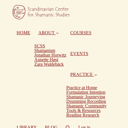
HOME
ABOUT
COURSES
SCSS
Shamanism
EVENTS
Jonathan Horwitz
Annette Høst
Zara Waldebäck
PRACTICE
Practice at Home
Formulating Intention
Shamanic Journeying
Drumming Recording
Shamanic Community
Tools & Resources
Reading Research
LIBRARY
BLOG
Log in