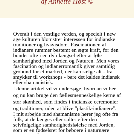
af Annette Høst
©
Overalt i den vestlige verden, og specielt i new
age kulturen blomstrer interessen for indianske
traditioner og livsvisdom. Fascinationen af
indianere rummer bestemt en ægte kraft, for den
bunder ofte i en dyb længsel efter at føle
samhørighed med Jorden og Naturen. Men vores
fascination og indianerromantik giver samtidig
grobund for et marked, der kan sælge alt - fra
smykker til workshops - bare det kaldes indiansk
eller shamanistisk.
I denne artikel vil vi undersøge, hvordan vi her
og nu kan bruge den fællesmenneskelige kerne af
stor skønhed, som findes i indianske ceremonier
og traditioner, uden at blive "plastik-indianere".
I mit arbejde med shamanisme hører jeg ofte fra
folk, at de længes eller sulter efter den
selvfølgelige samhørighedsfølelse med Jorden,
som er en fødselsret for beboere i naturnære