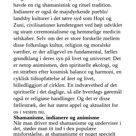
havde en rig shamanistisk og rituel tradition.
Indianere er også de majsdyrkende pueblo/
landsby kulturer i det tørre syd som Hopi og
Zuni, civilisationer kendetegnet ved højt udviklet
og stram ceremonialisme og hemmelige medicin
selskaber. Selv om der er store forskelle mellem
disse folkeslags kultur, religion og moralske
værdier, er der alligevel en fundamental, fælles
grundklang i deres syn på livet og universet: Det
er netop animismen, den spirituelle økologi, og
en stræben efter kosmisk balance og harmoni, en
cyklisk tidsopfattelse af året og livet,
billedliggjort af cirklen. En indvævethed af det
spirituelle i det daglige, så alle hverdags gøremål
også er religiøse handlinger. Og det er disse
fællestræk, der har størst appel og aktualitet for
os i vesten nu.
Shamanisme, indianere og animisme
Når man driver med shamanisme og underviser i
det, støder man tit ind i den populære
misforståelse, at shamanisme er noget specielt