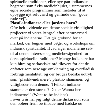
spirituelle traditioner, eller nye pan-indianske
begreber som f.eks medicinhjulet, i stammernes
egne sociale programmer som metoder til at
opbygge nyt selvværd og genfinde den "gode,
røde vej".
Plastik-indianere eller jordens børn?
Ofte helt uvidende om denne sociale virkelighed
projicerer vi vores længsel efter naturnærhed
over på indianerne. Det gir grobund for et
marked, der bugner med
bøger og workshops om
indiansk spiritualitet. Hvad siger indianerne selv
til al denne interesse og mediebevågenhed for
deres spirituelle traditioner? Mange indianere har
kun bitre og sarkastiske ord tilovers for det de
opfatter som new age omklamring og overfladisk
forbrugsmentalitet, og der bruges bedske udtryk
som "plastik-indianere", plastik- shamaner, og
vittigheder som denne: "Hvilken indianer
stamme er den største? Det er Wanna-bee
indianerne!" (Want-to-be-indians).
I over ti år har jeg fulgt denne diskussion som
den bølger frem og tilbage med hadske og