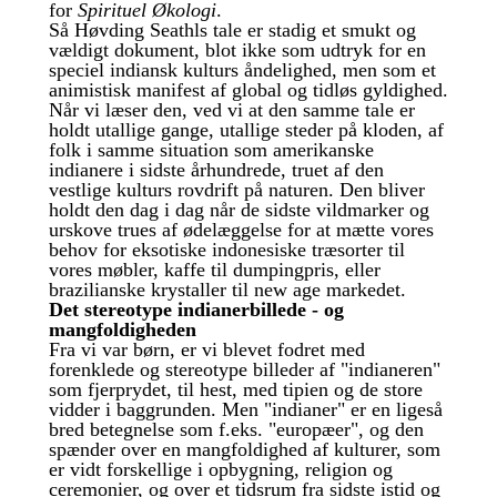
for
Spirituel Økologi
.
Så Høvding Seathls tale er stadig et smukt og
vældigt dokument, blot ikke som udtryk for en
speciel indiansk kulturs åndelighed, men som et
animistisk manifest af global og tidløs gyldighed.
Når vi læser den, ved vi at den samme tale er
holdt utallige gange, utallige steder på kloden, af
folk i samme situation som amerikanske
indianere i sidste århundrede, truet af den
vestlige kulturs rovdrift på naturen. Den bliver
holdt den dag i dag når de sidste vildmarker og
urskove trues af ødelæggelse for at mætte vores
behov for eksotiske indonesiske træsorter til
vores møbler, kaffe til dumpingpris, eller
brazilianske krystaller til new age markedet.
Det stereotype indianerbillede - og
mangfoldigheden
Fra vi var børn, er vi blevet fodret med
forenklede og stereotype billeder af "indianeren"
som fjerprydet, til hest, med tipien og de store
vidder i baggrunden. Men "indianer" er en ligeså
bred betegnelse som f.eks. "europæer", og den
spænder over en mangfoldighed af kulturer, som
er vidt forskellige i opbygning, religion og
ceremonier, og over et tidsrum fra sidste istid og