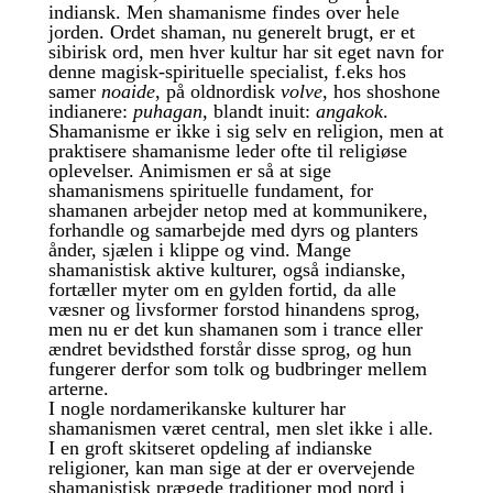
indiansk. Men shamanisme findes over hele
jorden. Ordet shaman, nu generelt brugt, er et
sibirisk ord, men hver kultur har sit eget navn for
denne magisk-spirituelle specialist, f.eks hos
samer
noaide
, på oldnordisk
volve
, hos shoshone
indianere:
puhagan
, blandt inuit:
angakok
.
Shamanisme er ikke i sig selv en religion, men at
praktisere shamanisme leder ofte til religiøse
oplevelser. Animismen er så at sige
shamanismens spirituelle fundament, for
shamanen arbejder netop med at kommunikere,
forhandle og samarbejde med dyrs og planters
ånder, sjælen i klippe og vind. Mange
shamanistisk aktive kulturer, også indianske,
fortæller myter om en gylden fortid, da alle
væsner og livsformer forstod hinandens sprog,
men nu er det kun shamanen som i trance eller
ændret bevidsthed forstår disse sprog, og hun
fungerer derfor som tolk og budbringer mellem
arterne.
I nogle nordamerikanske kulturer har
shamanismen været central, men slet ikke i alle.
I en groft skitseret opdeling af indianske
religioner, kan man sige at der er overvejende
shamanistisk prægede traditioner mod nord i