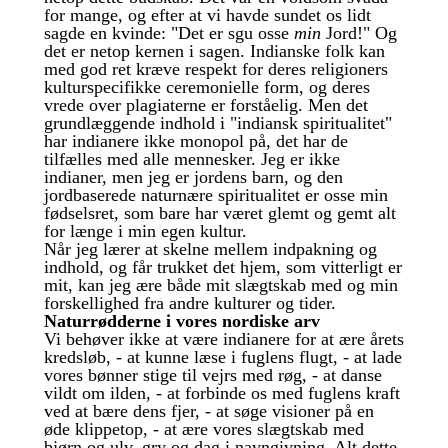
for mange, og efter at vi havde sundet os lidt
sagde en kvinde: "Det er sgu osse
min
Jord!" Og
det er netop kernen i sagen. Indianske folk kan
med god ret kræve respekt for deres religioners
kulturspecifikke ceremonielle form, og deres
vrede over plagiaterne er forståelig. Men det
grundlæggende indhold i "indiansk spiritualitet"
har indianere ikke monopol på, det har de
tilfælles med alle mennesker. Jeg er ikke
indianer, men jeg er jordens barn, og den
jordbaserede naturnære spiritualitet er osse min
fødselsret, som bare har været glemt og gemt alt
for længe i min egen kultur.
Når jeg lærer at skelne mellem indpakning og
indhold, og får trukket det hjem, som vitterligt er
mit, kan jeg ære både mit slægtskab med og min
forskellighed fra andre kulturer og tider.
Naturrødderne i vores nordiske arv
Vi behøver ikke at være indianere for at ære årets
kredsløb, - at kunne læse i fuglens flugt, - at lade
vores bønner stige til vejrs med røg, - at danse
vildt om ilden, - at forbinde os med fuglens kraft
ved at bære dens fjer, - at søge visioner på en
øde klippetop, - at ære vores slægtskab med
bjørn og ulv, gry og dag i navngivning. Alt dette