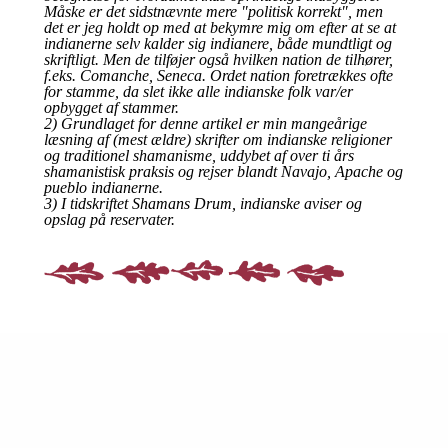
Måske er det sidstnævnte mere "politisk korrekt", men
det er jeg holdt op med at bekymre mig om efter at se at
indianerne selv kalder sig indianere, både mundtligt og
skriftligt. Men de tilføjer også hvilken nation de tilhører,
f.eks. Comanche, Seneca. Ordet nation foretrækkes ofte
for stamme, da slet ikke alle indianske folk var/er
opbygget af stammer.
2) Grundlaget for denne artikel er min mangeårige
læsning af (mest ældre) skrifter om indianske religioner
og traditionel shamanisme, uddybet af over ti års
shamanistisk praksis og rejser blandt Navajo, Apache og
pueblo indianerne.
3) I tidskriftet Shamans Drum, indianske aviser og
opslag på reservater.