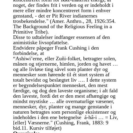
noget, der findes frit i verden og er indeholdt i
mere eller mindre koncentreret form i enhver
genstand, - det er Pit River indianernes
trosbekendelse." (Amer. Anthro., 28, 1926:354.
The Background of the Religious Feeling in a
Primitive Tribe).
Disse to udtalelser indfanger essensen af den
animistiske livsopfattelse.
Endvidere påpeger Frank Cushing i den
forbindelse, at
“Ashiwi’erne, eller Zuñi-folket, betragter solen,
månen og stjernerne, himlen, jorden og havet …
og alle livløse ting såvel som planter dyr og
mennesker som hørende til ét stort system af
totalt bevidst og beslægtet liv …. I dette system
er begyndelsespunktet mennesket, den mest
færdige, og dog den laveste organisme; i alt fald
den laveste, fordi det er den mest afhængige og
mindst mystiske … alle overnaturlige væsener,
mennesker, dyr, planter og mange genstande i
naturen betragtes som personlige eksistenser og
indeholdes i den ene betegnelse á-hâ-i … = Liv,
[eller] Væsnerne." (Cushing, Frank, 1883: 9
bid.11. Kursiv tilføjet)