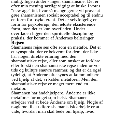
mulig: Ingen ånder - ingen shamanisme. Det er
efter min mening særligt vigtigt at huske i vores
“new age” tid, hvor så mange gerne vil prøve at
gøre shamanismen socialt acceptabel og til endnu
en form for psykoterapi. Det er selvfølgelig en
form for psykoterapi, den ældste eksisterende
form, men det er kun overfladen. Under
overfladen ligger den spirituelle disciplin og
praksis, der kommer af Åndernes belæringer.
Rejsen
Shamanens rejse ses ofte som en metafor. Det er
et synspunkt, der er bekvemt for dem, der ikke
har nogen direkte erfaring med den
shamanistiske rejse, eller som ønsker at forklare
eller forstå den shamanistiske rejse indenfor vor
tids og kulturs snævre rammer, og det er da også
tydeligt, at Ånderne ofte synes at kommunikere
ved hjælp af det, vi kalder metaforer. Men den
shamanistiske rejse er meget mere end en
metafor.
Shamanen har åndehjælpere. Ånderne er ikke
metaforer for noget som helst. Shamanen
arbejder ved at bede Ånderne om hjælp. Nogle af
nøglerne til at udføre shamanistisk arbejde er at
vide, hvordan man skal bede om hjælp, hvad