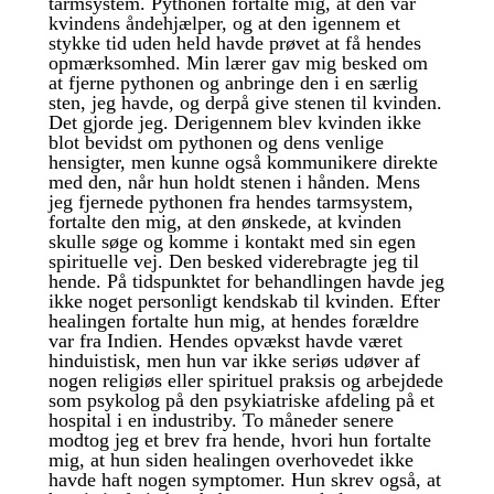
tarmsystem. Pythonen fortalte mig, at den var
kvindens åndehjælper, og at den igennem et
stykke tid uden held havde prøvet at få hendes
opmærksomhed. Min lærer gav mig besked om
at fjerne pythonen og anbringe den i en særlig
sten, jeg havde, og derpå give stenen til kvinden.
Det gjorde jeg. Derigennem blev kvinden ikke
blot bevidst om pythonen og dens venlige
hensigter, men kunne også kommunikere direkte
med den, når hun holdt stenen i hånden. Mens
jeg fjernede pythonen fra hendes tarmsystem,
fortalte den mig, at den ønskede, at kvinden
skulle søge og komme i kontakt med sin egen
spirituelle vej. Den besked viderebragte jeg til
hende. På tidspunktet for behandlingen havde jeg
ikke noget personligt kendskab til kvinden. Efter
healingen fortalte hun mig, at hendes forældre
var fra Indien. Hendes opvækst havde været
hinduistisk, men hun var ikke seriøs udøver af
nogen religiøs eller spirituel praksis og arbejdede
som psykolog på den psykiatriske afdeling på et
hospital i en industriby. To måneder senere
modtog jeg et brev fra hende, hvori hun fortalte
mig, at hun siden healingen overhovedet ikke
havde haft nogen symptomer. Hun skrev også, at