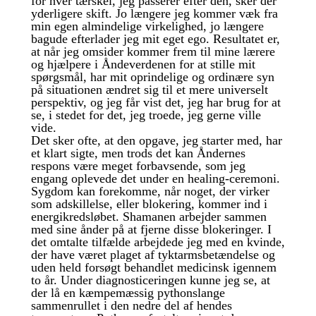
for hver tærskel, jeg passerer efter den, sker der
yderligere skift. Jo længere jeg kommer væk fra
min egen almindelige virkelighed, jo længere
bagude efterlader jeg mit eget ego. Resultatet er,
at når jeg omsider kommer frem til mine lærere
og hjælpere i Åndeverdenen for at stille mit
spørgsmål, har mit oprindelige og ordinære syn
på situationen ændret sig til et mere universelt
perspektiv, og jeg får vist det, jeg har brug for at
se, i stedet for det, jeg troede, jeg gerne ville
vide.
Det sker ofte, at den opgave, jeg starter med, har
et klart sigte, men trods det kan Åndernes
respons være meget forbavsende, som jeg
engang oplevede det under en healing-ceremoni.
Sygdom kan forekomme, når noget, der virker
som adskillelse, eller blokering, kommer ind i
energikredsløbet. Shamanen arbejder sammen
med sine ånder på at fjerne disse blokeringer. I
det omtalte tilfælde arbejdede jeg med en kvinde,
der have været plaget af tyktarmsbetændelse og
uden held forsøgt behandlet medicinsk igennem
to år. Under diagnosticeringen kunne jeg se, at
der lå en kæmpemæssig pythonslange
sammenrullet i den nedre del af hendes