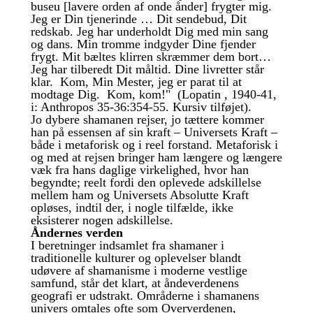
buseu [lavere orden af onde ånder] frygter mig.
Jeg er Din tjenerinde … Dit sendebud, Dit
redskab. Jeg har underholdt Dig med min sang
og dans. Min tromme indgyder Dine fjender
frygt. Mit bæltes klirren skræmmer dem bort…
Jeg har tilberedt Dit måltid. Dine livretter står
klar. Kom, Min Mester, jeg er parat til at
modtage Dig. Kom, kom!" (Lopatin , 1940-41,
i: Anthropos 35-36:354-55. Kursiv tilføjet).
Jo dybere shamanen rejser, jo tættere kommer
han på essensen af sin kraft – Universets Kraft –
både i metaforisk og i reel forstand. Metaforisk i
og med at rejsen bringer ham længere og længere
væk fra hans daglige virkelighed, hvor han
begyndte; reelt fordi den oplevede adskillelse
mellem ham og Universets Absolutte Kraft
opløses, indtil der, i nogle tilfælde, ikke
eksisterer nogen adskillelse.
Åndernes verden
I beretninger indsamlet fra shamaner i
traditionelle kulturer og oplevelser blandt
udøvere af shamanisme i moderne vestlige
samfund, står det klart, at åndeverdenens
geografi er udstrakt. Områderne i shamanens
univers omtales ofte som Oververdenen,