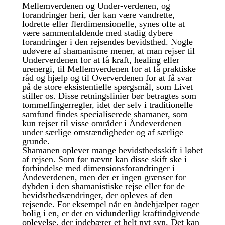
Mellemverdenen og Under-verdenen, og
forandringer heri, der kan være vandrette,
lodrette eller flerdimensionelle, synes ofte at
være sammenfaldende med stadig dybere
forandringer i den rejsendes bevidsthed. Nogle
udøvere af shamanisme mener, at man rejser til
Underverdenen for at få kraft, healing eller
urenergi, til Mellemverdenen for at få praktiske
råd og hjælp og til Oververdenen for at få svar
på de store eksistentielle spørgsmål, som Livet
stiller os. Disse retningslinier bør betragtes som
tommelfingerregler, idet der selv i traditionelle
samfund findes specialiserede shamaner, som
kun rejser til visse områder i Åndeverdenen
under særlige omstændigheder og af særlige
grunde.
Shamanen oplever mange bevidsthedsskift i løbet
af rejsen. Som før nævnt kan disse skift ske i
forbindelse med dimensionsforandringer i
Åndeverdenen, men der er ingen grænser for
dybden i den shamanistiske rejse eller for de
bevidsthedsændringer, der opleves af den
rejsende. For eksempel når en åndehjælper tager
bolig i en, er det en vidunderligt kraftindgivende
oplevelse, der indebærer et helt nyt syn. Det kan