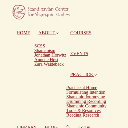
HOME
ABOUT
COURSES
SCSS
Shamanism
EVENTS
Jonathan Horwitz
Annette Høst
Zara Waldebäck
PRACTICE
Practice at Home
Formulating Intention
Shamanic Journeying
Drumming Recording
Shamanic Community
Tools & Resources
Reading Research
LIBRARY
BLOG
Log in