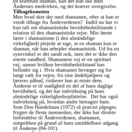
en kraftfuld shaman, kan det kun ske med
Åndernes medvirken, og det kræver overgivelse.
Tilbagekomsten
Men hvad sker der med shamanen, efter at han er
vendt tilbage fra Åndeverdenen? Indtil nu har vi
kun talt om shamanistiske bevidsthedstilstande i
relation til den shamanistiske rejse. Min første
lærer i shamanisme (i den almindelige
virkelighed) plejede at sige, at en shaman kun er
shaman, når han arbejder shamanistisk. Ud fra en
synsvinkel er det sandt nok, men det er ikke den
eneste sandhed. Shamanens vej er en spirituel
vej, uanset hvilken bevidsthedstilstand han
befinder sig i. Hvis shamanen bevæger sig for
langt væk fra vejen, fra sine åndehjælpere og
læreres påbud, risikerer han at miste dem.
Ånderne er til stadighed en del af hans daglige
bevidsthed, og det har indvirkning på hans
almindelige virkelighedsopfattelse. Det har også
indvirkning på, hvordan andre betragter ham.
Som Don Handelman (1972) så præcist påpeger,
frygter de fleste mennesker, der ikke har direkte
forbindelse til Åndeverdenen, shamanen,
simpelthen på grund af hans umiddelbare adgang
til Ånderne (84-101).