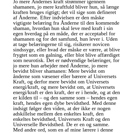
Jo mere Åndernes kraft strømmer igennem
shamanen, jo mere kraftfuld bliver hun, så længe
kraften bruges rigtigt; det vil sige som defineret
af Ånderne. Efter indvielsen er den måske
vigtigste belæring fra Ånderne til den kommende
shaman, hvordan hun skal leve med kraft i sin
egen hverdag på en måde, der er acceptabel for
shamanen og for det samfund, hun lever i. Uden
at tage belæringerne til sig, risikerer novicen
sindssyge, eller hvad der måske er værre, at blive
frygtet som en galning, eller blot blive affærdiget
som neurotisk. Det er nødvendige belæringer, for
jo mere hun arbejder med Ånderne, jo mere
bevidst bliver shamanen: Mere bevidst om
ånderne som væsener eller bærere af Universets
Kraft, og derfor mere bevidst om Universets
energi/kraft, og mere bevidst om, at Universets
energi/kraft er den kraft, der er i hende, og at den
er kilden til – og den samme som – hendes egen
kraft, hendes egen dybe bevidsthed. Med denne
indsigt følger den viden, at der ikke er nogen
adskillelse mellem den enkeltes kraft, den
enkeltes bevidsthed, Universets Kraft og den
Universelle Bevidsthed. De er en og samme.
Med andre ord, som en af mine lærere i denne