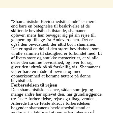
“Shamanistiske Bevidsthedstilstande” er mere
end bare en betegnelse til beskrivelse af de
skiftende bevidsthedstilstande, shamanen
oplever, mens han bevæger sig på sin rejse til,
gennem og tilbage fra Åndeverdenen. Det er
også den bevidsthed, der altid bor i shamanen.
Det er også en del af den større bevidsthed, som
vi alle sammen til stadighed er forbundet med. Et
af livets store og smukke mysterier er, at vi alle
deler den samme bevidsthed, og hver for sig
giver den udtryk på så forskellig vis. Shamanens
vej er bare én måde til bevidst og med
opmærksomhed at komme tættere på denne
bevidsthed.
Forberedelsen til rejsen
Den shamanistiske seance, sådan som jeg og
mange andre har oplevet den, har grundlæggende
tre faser: forberedelse, rejse og tilbagevenden.
Allerede fra de første skridt i forberedelsen
begynder shamanens bevidsthedstilstand at
ændre sig, i takt med at opmærksomheden på