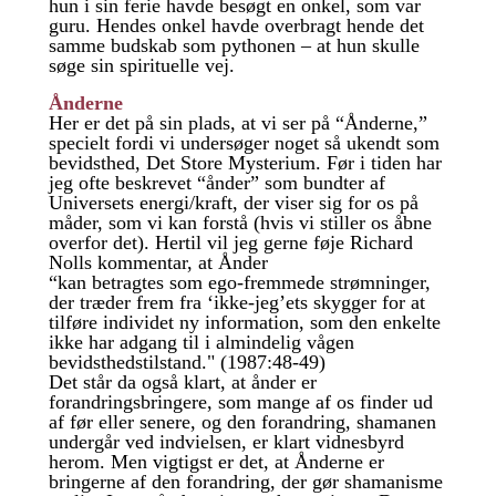
hun i sin ferie havde besøgt en onkel, som var
guru. Hendes onkel havde overbragt hende det
samme budskab som pythonen – at hun skulle
søge sin spirituelle vej.
Ånderne
Her er det på sin plads, at vi ser på “Ånderne,”
specielt fordi vi undersøger noget så ukendt som
bevidsthed, Det Store Mysterium. Før i tiden har
jeg ofte beskrevet “ånder” som bundter af
Universets energi/kraft, der viser sig for os på
måder, som vi kan forstå (hvis vi stiller os åbne
overfor det). Hertil vil jeg gerne føje Richard
Nolls kommentar, at Ånder
“kan betragtes som ego-fremmede strømninger,
der træder frem fra ‘ikke-jeg’ets skygger for at
tilføre individet ny information, som den enkelte
ikke har adgang til i almindelig vågen
bevidsthedstilstand." (1987:48-49)
Det står da også klart, at ånder er
forandringsbringere, som mange af os finder ud
af før eller senere, og den forandring, shamanen
undergår ved indvielsen, er klart vidnesbyrd
herom. Men vigtigst er det, at Ånderne er
bringerne af den forandring, der gør shamanisme