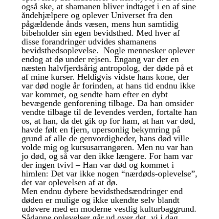
også ske, at shamanen bliver indtaget i en af sine
åndehjælpere og oplever Universet fra den
pågældende ånds væsen, mens hun samtidig
bibeholder sin egen bevidsthed. Med hver af
disse forandringer udvides shamanens
bevidsthedsoplevelse. Nogle mennesker oplever
endog at dø under rejsen. Engang var der en
næsten halvfjerdsårig antropolog, der døde på et
af mine kurser. Heldigvis vidste hans kone, der
var død nogle år forinden, at hans tid endnu ikke
var kommet, og sendte ham efter en dybt
bevægende genforening tilbage. Da han omsider
vendte tilbage til de levendes verden, fortalte han
os, at han, da det gik op for ham, at han var død,
havde følt en fjern, upersonlig bekymring på
grund af alle de genvordigheder, hans død ville
volde mig og kursusarrangøren. Men nu var han
jo død, og så var den ikke længere. For ham var
der ingen tvivl – Han var død og kommet i
himlen: Det var ikke nogen “nærdøds-oplevelse”,
det var oplevelsen af at dø.
Men endnu dybere bevidsthedsændringer end
døden er mulige og ikke ukendte selv blandt
udøvere med en moderne vestlig kulturbaggrund.
Sådanne oplevelser går ud over det, vi i dag