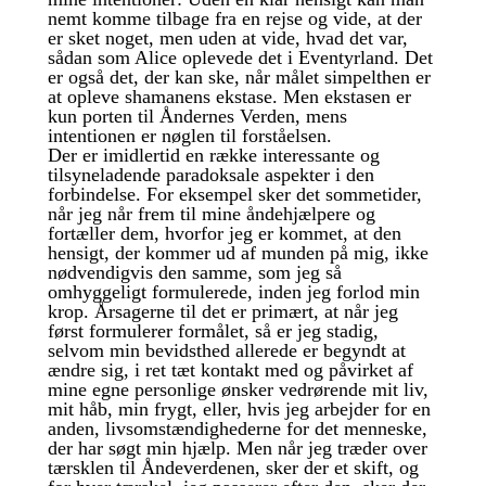
nemt komme tilbage fra en rejse og vide, at der
er sket noget, men uden at vide, hvad det var,
sådan som Alice oplevede det i Eventyrland. Det
er også det, der kan ske, når målet simpelthen er
at opleve shamanens ekstase. Men ekstasen er
kun porten til Åndernes Verden, mens
intentionen er nøglen til forståelsen.
Der er imidlertid en række interessante og
tilsyneladende paradoksale aspekter i den
forbindelse. For eksempel sker det sommetider,
når jeg når frem til mine åndehjælpere og
fortæller dem, hvorfor jeg er kommet, at den
hensigt, der kommer ud af munden på mig, ikke
nødvendigvis den samme, som jeg så
omhyggeligt formulerede, inden jeg forlod min
krop. Årsagerne til det er primært, at når jeg
først formulerer formålet, så er jeg stadig,
selvom min bevidsthed allerede er begyndt at
ændre sig, i ret tæt kontakt med og påvirket af
mine egne personlige ønsker vedrørende mit liv,
mit håb, min frygt, eller, hvis jeg arbejder for en
anden, livsomstændighederne for det menneske,
der har søgt min hjælp. Men når jeg træder over
tærsklen til Åndeverdenen, sker der et skift, og